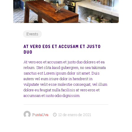
Events
AT VERO EOS ET ACCUSAM ET JUSTO
DUO
At vero eos et accusam et justo duo dolores et ea
rebum. Stet clita kasd gubergren, no sea takimata
sanctus est Lorem ipsum dolor sit amet. Duis
autem vel eum iriure dolor in hendrerit in
vulputate velit esse molestie consequat, vel illum
dolore eu feugiat nulla facilisis at vero eros et
accumsan et iusto odio dignissim.
PuntaUva
12 de enero de 2021