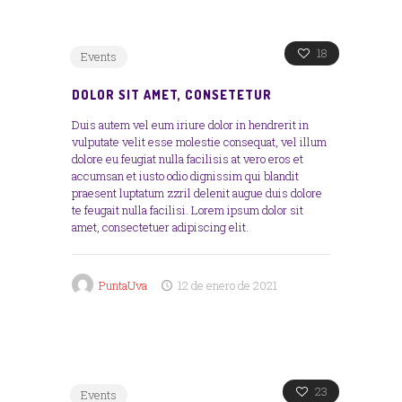
18
Events
DOLOR SIT AMET, CONSETETUR
Duis autem vel eum iriure dolor in hendrerit in
vulputate velit esse molestie consequat, vel illum
dolore eu feugiat nulla facilisis at vero eros et
accumsan et iusto odio dignissim qui blandit
praesent luptatum zzril delenit augue duis dolore
te feugait nulla facilisi. Lorem ipsum dolor sit
amet, consectetuer adipiscing elit.
PuntaUva
12 de enero de 2021
23
Events