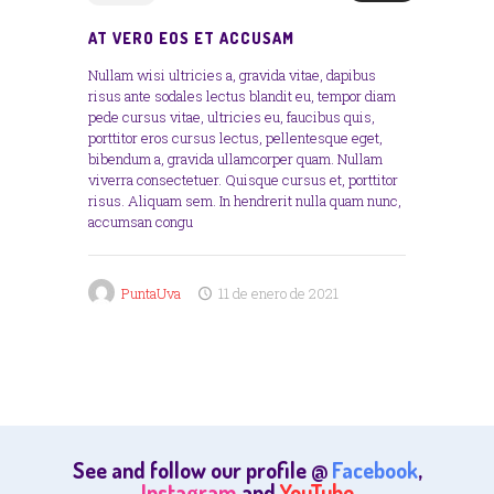
AT VERO EOS ET ACCUSAM
Nullam wisi ultricies a, gravida vitae, dapibus
risus ante sodales lectus blandit eu, tempor diam
pede cursus vitae, ultricies eu, faucibus quis,
porttitor eros cursus lectus, pellentesque eget,
bibendum a, gravida ullamcorper quam. Nullam
viverra consectetuer. Quisque cursus et, porttitor
risus. Aliquam sem. In hendrerit nulla quam nunc,
accumsan congu
PuntaUva
11 de enero de 2021
See and follow our profile @
Facebook
,
Instagram
and
YouTube